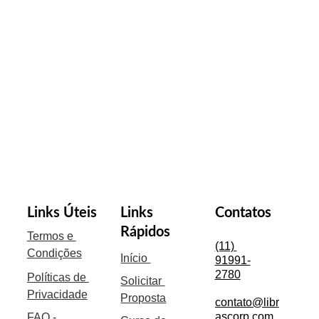
DNA
Sua empresa está pronta para dar o 
próximo passo na jornada de inclusão? 
Temos a solução com a qualidade e 
eficiência que sua empresa precisa. 
Vamos conversar? 
Links Úteis
Links 
Contatos
Rápidos
Termos e 
(11) 
Condições
Início 
91991-
2780
Políticas de 
Solicitar 
Privacidade
Proposta
contato@libr
ascorp.com.
FAQ - 